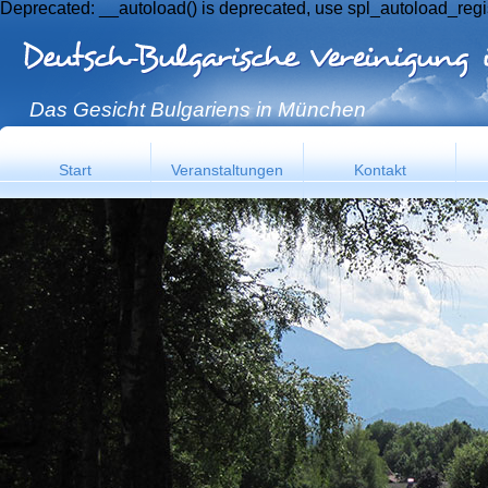
Deprecated: __autoload() is deprecated, use spl_autoload_regi
Das Gesicht Bulgariens in München
Start
Veranstaltungen
Kontakt